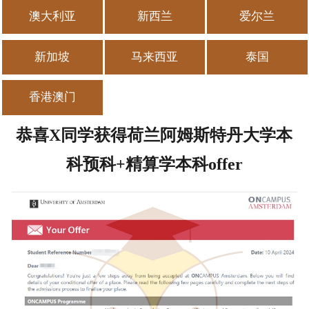
澳大利亚
新西兰
爱尔兰
留学百问
新加坡
马来西亚
泰国
读中小学
去读本科
香港澳门
去读硕士
恭喜X同学获得荷兰阿姆斯特丹大学本
科预科+精算学本科offer