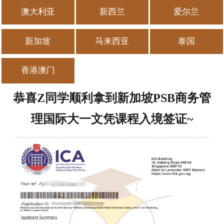
澳大利亚
新西兰
爱尔兰
留学百问
新加坡
马来西亚
泰国
读中小学
去读本科
香港澳门
去读硕士
恭喜Z同学顺利拿到新加坡PSB商务管
理国际大一文凭课程入境签证~